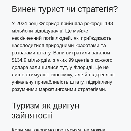
Винен турист чи стратегія?
У 2024 році Флорида прийняла рекордні 143
мільйони відвідувачів! Це майже
нескінченний потік людей, які приїжджають
насолодитися природними красотами та
розвагами штату. Вони витратили загалом
$134,9 мільярдів, з яких 99 центів з кожного
долара залишилися тут, у Флориді. Це не
лише стимулює економіку, але й підкреслює
унікальну привабливість штату, підкріплену
розумними маркетинговими стратегіями.
Туризм як двигун
зайнятості
Коли ми говоримо про туризм, не можна