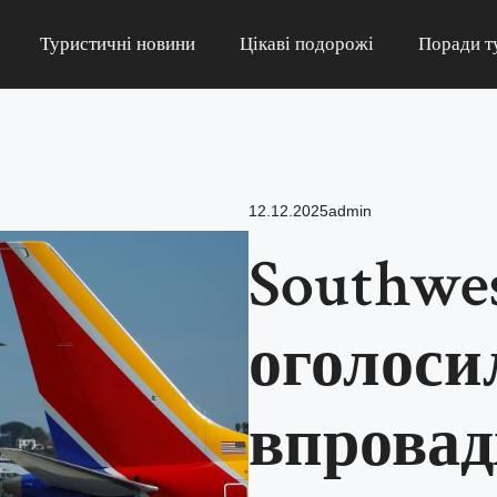
Туристичні новини
Цікаві подорожі
Поради т
12.12.2025
admin
Southwes
оголоси
впрова