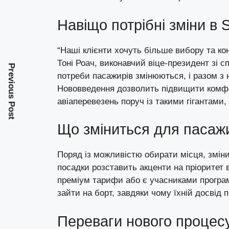
Навіщо потрібні зміни в S
“Наші клієнти хочуть більше вибору та ко
Тоні Роач, виконавчий віце-президент зі с
Previous Post
потреби пасажирів змінюються, і разом з 
Нововведення дозволить підвищити комфо
авіаперевезень поруч із такими гігантами, як
Що зміниться для пасаж
Поряд із можливістю обирати місця, змін
посадки розставить акценти на пріоритет в
преміум тарифи або є учасниками програ
зайти на борт, завдяки чому їхній досвід
Переваги нового процес