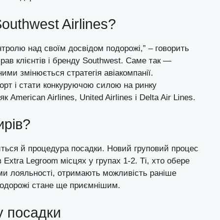
outhwest Airlines?
нтролю над своїм досвідом подорожі,” – говорить
прав клієнтів і бренду Southwest. Саме так —
ними змінюється стратегія авіакомпанії.
рт і стати конкуруючою силою на ринку
 American Airlines, United Airlines і Delta Air Lines.
ирів?
иться й процедура посадки. Новий груповий процес
 Extra Legroom місцях у групах 1-2. Ті, хто обере
ми лояльності, отримають можливість раніше
 подорожі стане ще приємнішим.
у посадки