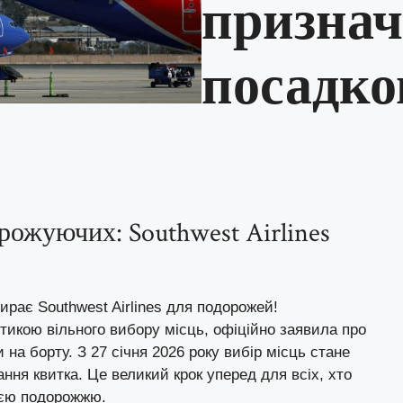
признач
посадко
рожуючих: Southwest Airlines
бирає Southwest Airlines для подорожей!
ітикою вільного вибору місць, офіційно заявила про
на борту. З 27 січня 2026 року вибір місць стане
ня квитка. Це великий крок уперед для всіх, хто
воєю подорожжю.