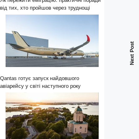
Як пережити еміграцію: практичні поради
від тих, хто пройшов через труднощі
Next Post
Qantas готує запуск найдовшого
авіарейсу у світі наступного року