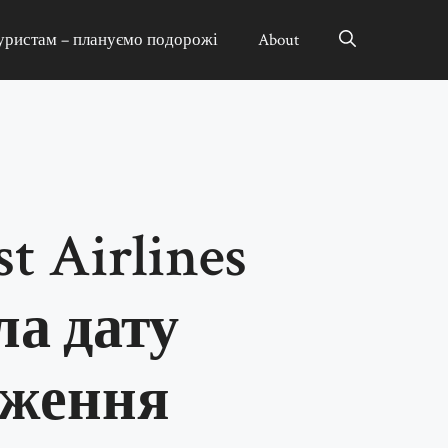
уристам – плануємо подорожі
About
t Airlines
ла дату
дження