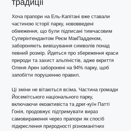
традиції
Хоча прапори на Ель-Капітані вже ставали
частиною історії парку, нововведені
обмеження, що були підписані тимчасовим
Суперінтендантом Реєм МакПадденом,
забороняють вивішування символів понад
певний розмір. Йдеться про збереження краси
природи та захист альпіністів, адже вкриття
Оленя Арен заборонені на 94% парку, щоб
запобігти порушенню правил.
Ці зміни не вітаються всіма. Частина громади
Йосемітського національного парку,
включаючи екоактивіста та дрег-куїн Патті
Гонія, продовжує підтримувати вираз
самовираження через прапори як спосіб
підкреслення природності різноманітних