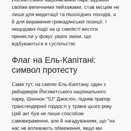
своїми величними пейзажами, став місцем не
лише для медитації та пішохідних походів, а
й для вираження громадянської позиції. І
нещодавні події на ці скелясті висоти
принесли у фокус уваги зміни, що
відбуваються в суспільстві.
Флаг на Ель-Капітані:
символ протесту
Саме тут, на скелях Ель-Капітану, один з
рейнджерів Йосемітського національного
парку, Шеннон “SJ” Джослін, підняв прапор
трансгендерної гордості у травні цього року.
Цей акт був не лише способом
самовираження, але й нагадуванням, що “на
нас не впливають обмеження, якщо ми