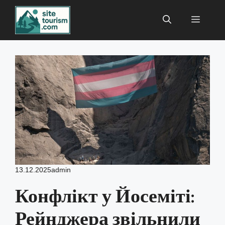
Перейти
до
Меню
вмісту
13.12.2025
admin
Конфлікт у Йосеміті:
Рейнджера звільнили